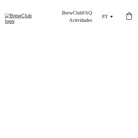
BrewClub
FAQ
PT
Actividades